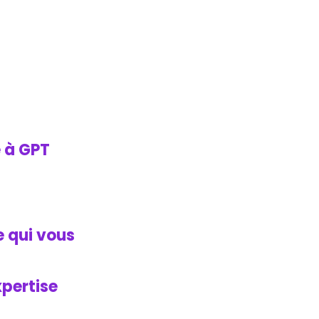
e à GPT
le qui vous
xpertise