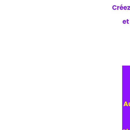
Créez
et
A