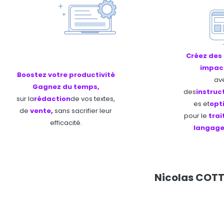
Créez des
impac
Boostez votre productivité
av
Gagnez du temps,
des
instruc
sur la
rédaction
de vos textes,
es et
opt
de
vente
,
sans sacrifier leur
pour le
tra
efficacité.
langag
Nicolas COTT