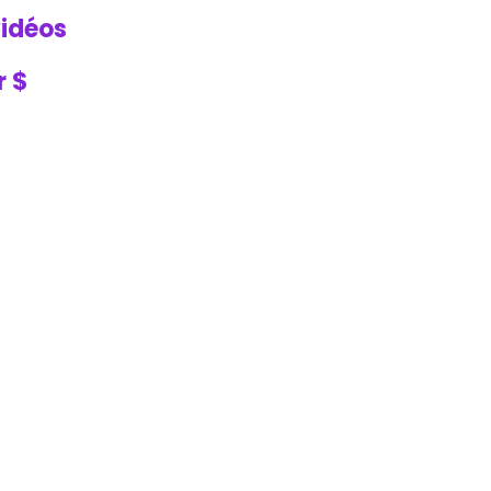
vidéos
r $