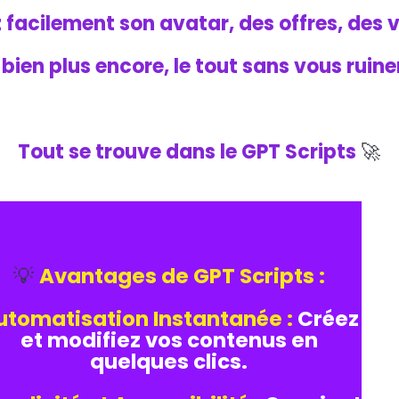
 facilement son avatar, des offres, des 
 bien plus encore, le tout sans vous ruine
Tout se trouve dans le GPT Scripts
🚀
💡
Avantages de GPT Scripts :
utomatisation Instantanée :
Créez
et modifiez vos contenus en
quelques clics.