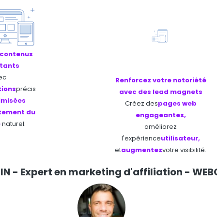
 contenus
tants
ec
Renforcez votre notoriété
tions
précis
avec des lead magnets
imisées
Créez des
pages web
itement du
engageantes,
e
naturel.
améliorez
l'expérience
utilisateur,
et
augmentez
votre visibilité.
IN - Expert en marketing d'affiliation - 