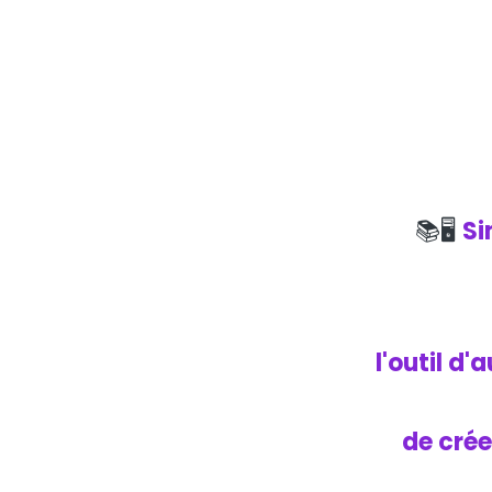
📚🖥️
Si
l'outil d'
de crée