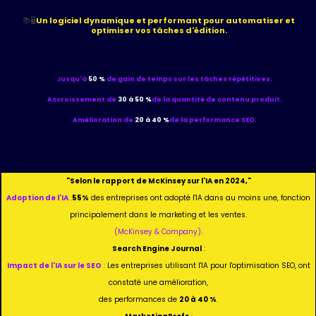
📚🖥️
Un logiciel dynamique et performant pour automatiser et
optimiser vos tâches d'édition.
Jusqu'à
50 %
de gain de temps
sur les tâches répétitives.
Accroissement de
30 à 50 %
de la quantité de contenu produit.
Amélioration de
20 à 40 %
de la performance SEO.
"Selon le rapport de McKinsey sur l'IA en 2024,"
Adoption de l'IA
:
55%
des entreprises ont adopté l'IA dans au moins une, fonction
principalement dans le marketing et les ventes.
(McKinsey & Company).
Search Engine Journal
:
Impact de l'IA sur le SEO
:
Les entreprises utilisant l'IA pour l'optimisation SEO, ont
constaté une amélioration,
des performances de
20 à 40 %
.