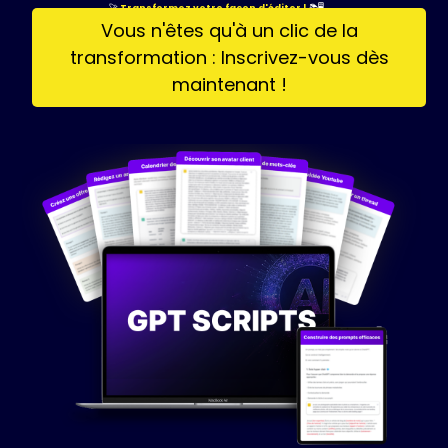
🚀
Transformez votre façon d'éditer !
📚🖥️
Vous n'êtes qu'à un clic de la
transformation : Inscrivez-vous dès
maintenant !