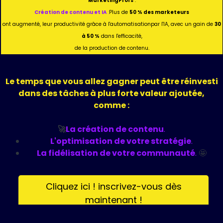
MarketingProfs
:
Création de contenu et IA
:
Plus de
50 % des marketeurs
ont augmenté, leur productivité grâce à l'automatisationpar l'IA, avec un gain de
30
à 50 %
dans l'efficacité,
de la production de contenu.
Le temps que vous allez gagner peut être réinvesti
dans des tâches à plus forte valeur ajoutée,
comme :
🚀
La création de contenu
.
L'optimisation de votre stratégie
.
La fidélisation de votre communauté
.
🤩
Cliquez ici ! inscrivez-vous dès
maintenant !