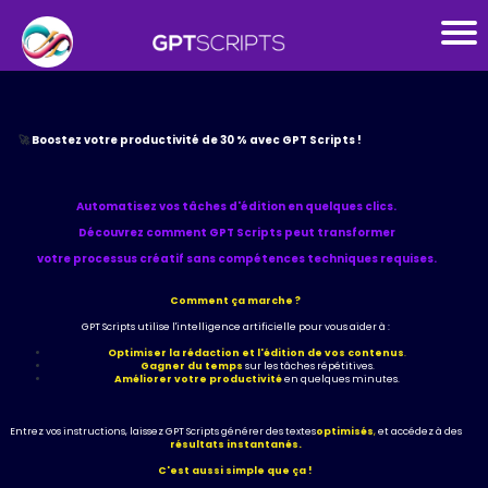
🚀
Boostez votre productivité de 30 % avec GPT Scripts !
Automatisez vos tâches d'édition en quelques clics.
Découvrez comment GPT Scripts peut transformer
votre processus créatif sans compétences techniques requises.
Comment ça marche ?
GPT Scripts utilise l'intelligence artificielle pour vous aider à :
Optimiser la rédaction et l'édition de vos contenus
.
Gagner du temps
sur les tâches répétitives.
Améliorer votre productivité
en quelques minutes.
Entrez vos instructions, laissez GPT Scripts générer des textes
optimisés
,
et accédez à des
résultats instantanés.
C'est aussi simple que ça !